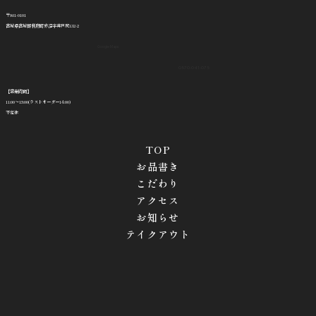
〒981-0101
宮城県宮城郡利府町赤沼字井戸尻132-2
Google Maps
0570-041-075
【営業時間】
11:00～15:00(ラストオーダー14:00)
不定休
TOP
お品書き
こだわり
アクセス
お知らせ
テイクアウト