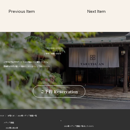
Previous Item
Next Item
RESERVATION
ご予約・お問い合わせ
ご予約は下記予約サイト又はお電話にてご連絡ください。
営業中は対応が難しい場合がございます。ご了承ください。
​よい あなご
0570-041-075
ご予約 Reservation
/
お知らせ
/
2023年メディア掲載一覧
​TOP
メディア掲載
2023年メディア掲載一覧はこちらから
2023年12月28日