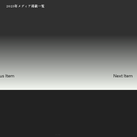
2023年メディア掲載一覧
Next Item
us Item
Access