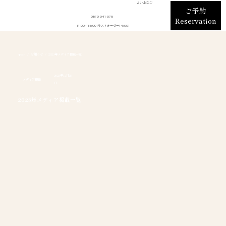
​一の坊別邸
かきとあ
​よい あなご
ご予約
なご 松島 田里津庵
0570-041-075
Reservation
11:00～15:00 (ラストオーダー14:00)
/
お知らせ
/
2023年メディア掲載一覧
​TOP
2023年12月28
メディア掲載
日
2023年メディア掲載一覧